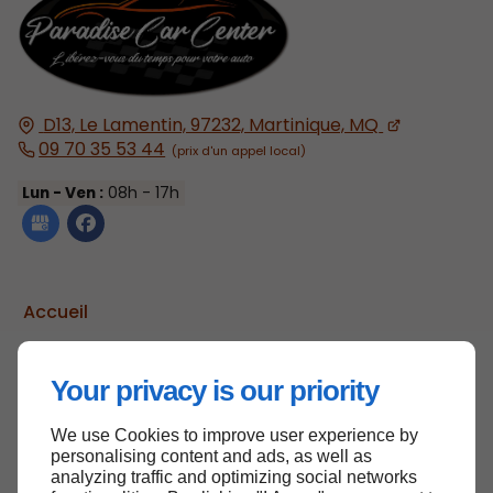
D13, Le Lamentin, 97232, Martinique, MQ
09 70 35 53 44
Lun - Ven :
08h - 17h
Accueil
Contactez-nous
Mentions légales
Your privacy is our priority
Plan du site
We use Cookies to improve user experience by
personalising content and ads, as well as
analyzing traffic and optimizing social networks