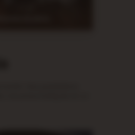
novation des phares
Lustrage
in
mentin. Nos prestations
res, vos pneumatiques et un