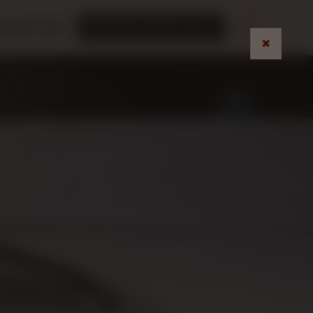
tactez-nous
Prenez rendez-vous
✖