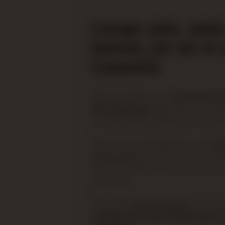
Lavage auto, moto
bateau, jet ski et
Lamentin
Depuis 2008, nous
prenons so
de véhicules
grâce à nos ser
et d'entretien extérieur et intér
Nous nous chargeons du
net
votre auto
, moto, camion, bat
des moquettes aux plastique
les vitres.
Pour les
sièges en cuir
, nous
traitement spécifique pour l