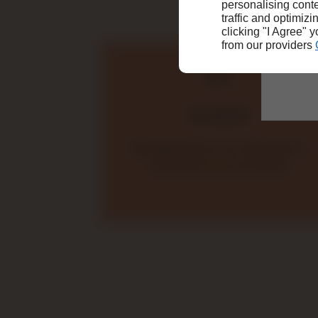
personalising conte
traffic and optimizi
Da
clicking "I Agree" 
from our providers
Praticité
Récupération du véhicule à
domicile ou au travail.