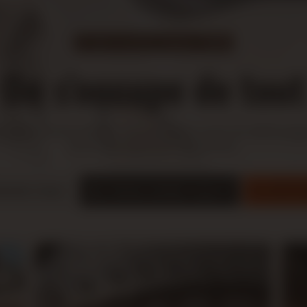
À votre service depuis 2008
On s'occupe de tout
 dans notre station au Lamentin pour le nettoyag
et le changement de pneus.
09 70 
actez-nous
Prenez rendez-vous