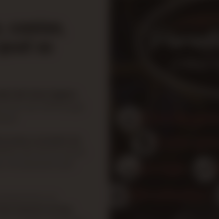
, camion,
 quad au
in de tous types
vices de nettoyage
ieur.
toyage complet de
eau, jet ski et quad;
s, en passant par
 proposons un
es nourrir et les