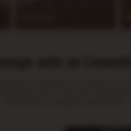
Pneumatiques
Ré
avage auto au Lament
spécialisés de PARADISE CAR CENTER au La
e polissage auto, la rénovation des pha
service de conciergerie automobile.