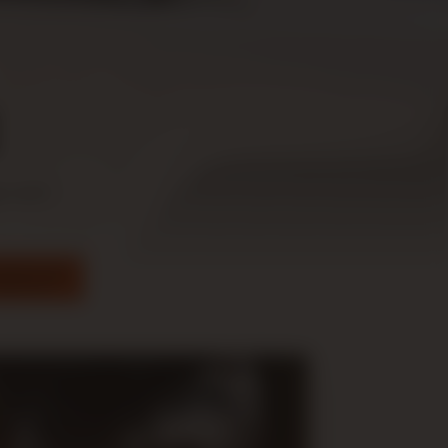
e auto
35 53 44