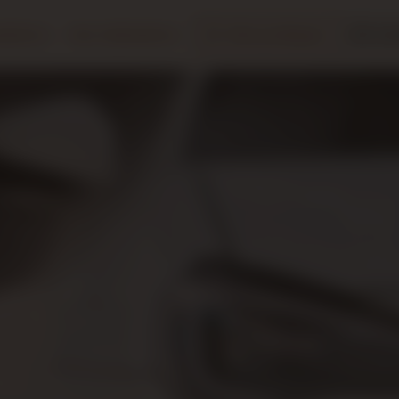
tations
Nos réalisations
Infos pratiques
Con